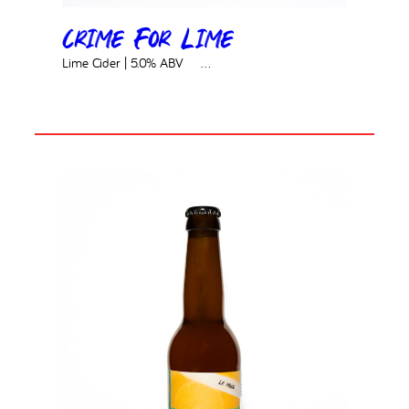
Crime For Lime
Lime Cider | 5.0% ABV ‎ ‎ ‎ ‎ ‎…