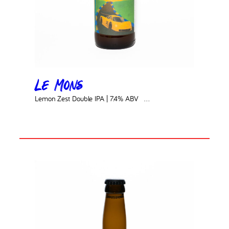
Le Mons
Lemon Zest Double IPA | 7.4% ABV ‎ ‎ ‎…