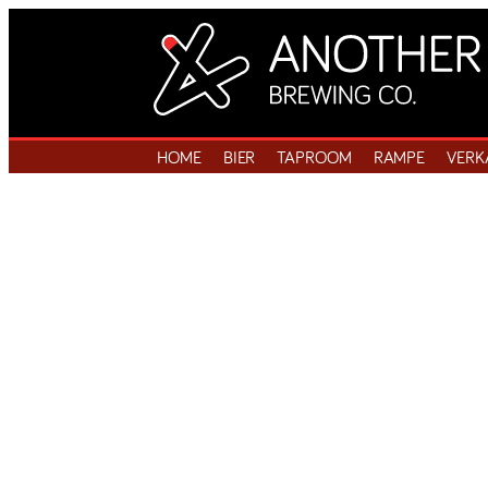
HOME
BIER
TAPROOM
RAMPE
VERK