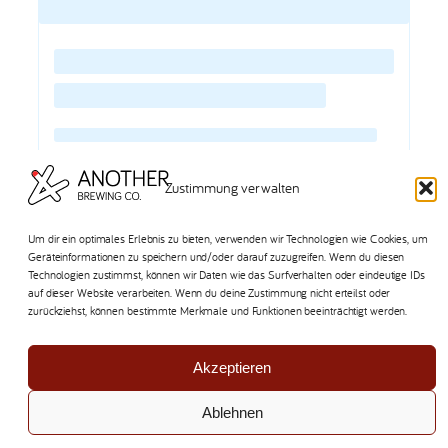
Zustimmung verwalten
Um dir ein optimales Erlebnis zu bieten, verwenden wir Technologien wie Cookies, um
Geräteinformationen zu speichern und/oder darauf zuzugreifen. Wenn du diesen
Technologien zustimmst, können wir Daten wie das Surfverhalten oder eindeutige IDs
auf dieser Website verarbeiten. Wenn du deine Zustimmung nicht erteilst oder
zurückziehst, können bestimmte Merkmale und Funktionen beeinträchtigt werden.
Another Brewing Company
Dorfstrasse 25
Akzeptieren
8608 Bubikon
Kontakt
Ablehnen
Impressum