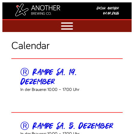
Zum
Drink another
Inhalt
04.09.2026
springen
Calendar
Ⓡ Rampe Sa. 19.
Dezember
In der Brauerei 10:00 – 17:00 Uhr
Ⓡ Rampe Sa. 5. Dezember
In der Brauerei 10:00 – 17:00 Uhr