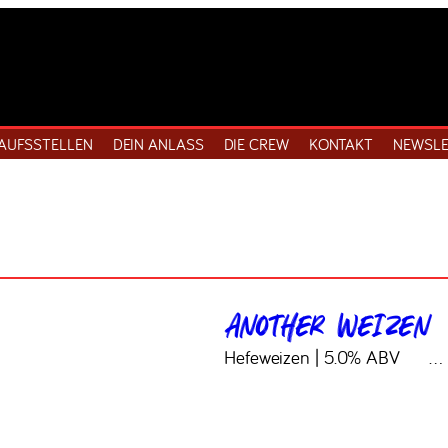
AUFSSTELLEN
DEIN ANLASS
DIE CREW
KONTAKT
NEWSLE
Another Weizen
Hefeweizen | 5.0% ABV ‎ ‎ ‎ ‎ ‎ ‎…